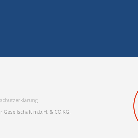
schutzerklärung
r Gesellschaft m.b.H. & CO.KG.