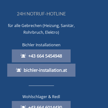
24H NOTRUF-HOTLINE
für alle Gebrechen (Heizung, Sanitär,
Rohrbruch, Elektro)
Bichler Installationen
+43 664 5454948
bichler-installation.at
Wohlschlager & Redl
+43 664 6014430