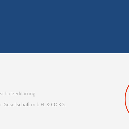
schutzerklärung
r Gesellschaft m.b.H. & CO.KG.