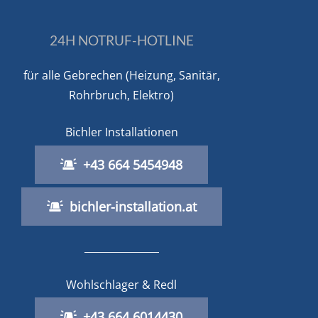
24H NOTRUF-HOTLINE
für alle Gebrechen (Heizung, Sanitär,
Rohrbruch, Elektro)
Bichler Installationen
+43 664 5454948
bichler-installation.at
Wohlschlager & Redl
+43 664 6014430